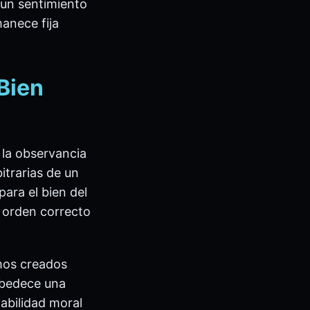
 un sentimiento
manece fija
Bien
 la observancia
itrarias de un
para el bien del
l orden correcto
mos creados
obedece una
tabilidad moral