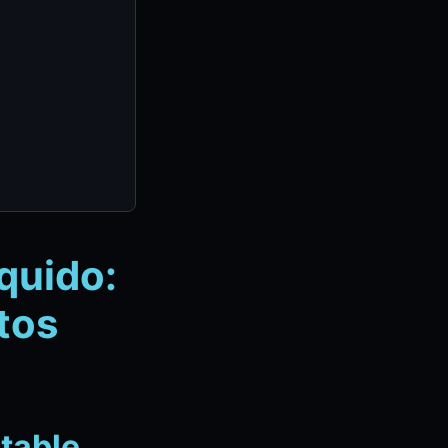
quido:
tos
table