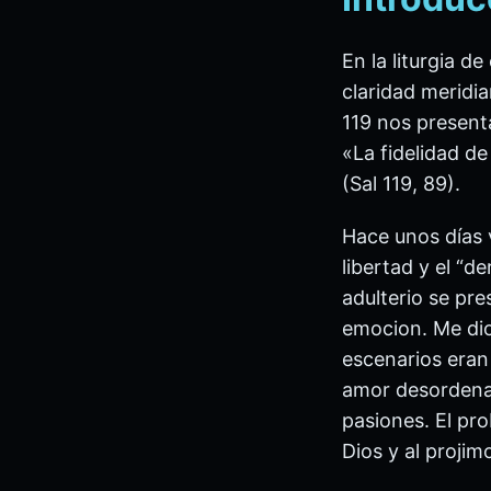
En la liturgia d
claridad meridia
119 nos present
«La fidelidad d
(Sal 119, 89).
Hace unos días v
libertad y el “de
adulterio se pr
emocion. Me dio
escenarios eran 
amor desordenado
pasiones. El pr
Dios y al proji