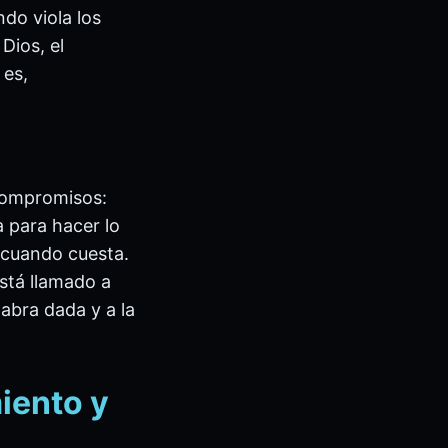
do viola los
Dios, el
 es,
 compromisos:
a para hacer lo
o cuando cuesta.
está llamado a
labra dada y a la
miento y