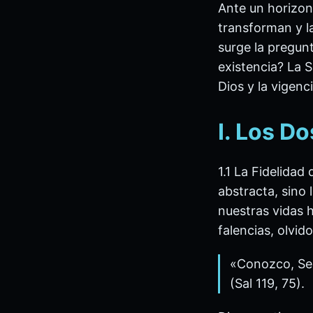
Ante un horizont
transforman y l
surge la pregun
existencia? La S
Dios y la vigen
I. Los Do
1.1 La Fidelidad
abstracta, sino 
nuestras vidas h
falencias, olvid
«Conozco, Seño
(Sal 119, 75).