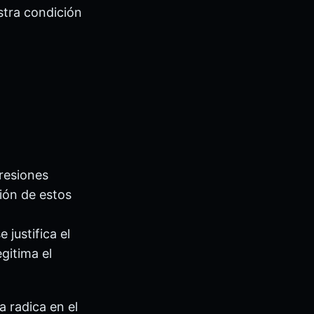
stra condición
presiones
sión de estos
 justifica el
gitima el
 radica en el