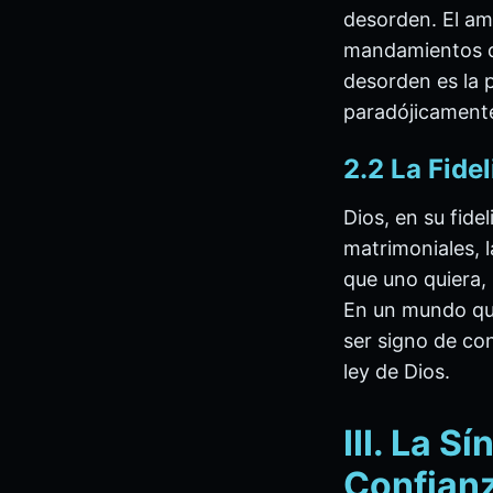
desorden. El am
mandamientos de
desorden es la p
paradójicamente
2.2 La Fide
Dios, en su fid
matrimoniales, l
que uno quiera, 
En un mundo que 
ser signo de con
ley de Dios.
III. La S
Confian