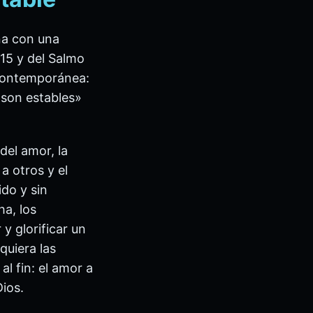
ena con una
115 y del Salmo
 contemporánea:
 son estables»
del amor, la
 a otros y el
do y sin
a, los
 y glorificar un
quiera las
l fin: el amor a
ios.