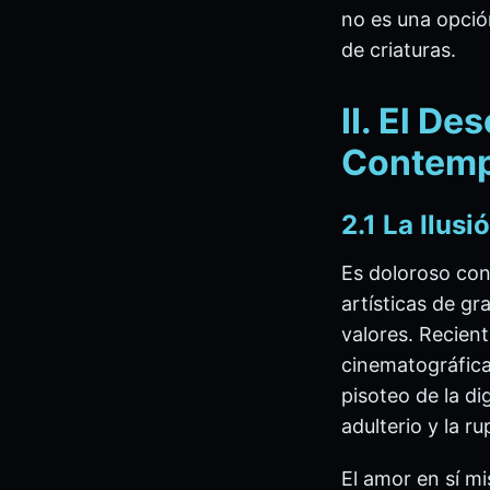
no es una opció
de criaturas.
II. El De
Contem
2.1 La Ilus
Es doloroso cons
artísticas de gr
valores. Recien
cinematográficas
pisoteo de la di
adulterio y la 
El amor en sí m