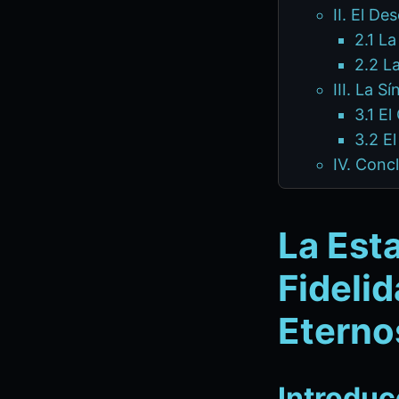
II. El D
2.1 La
2.2 L
III. La 
3.1 E
3.2 El
IV. Conc
La Est
Fideli
Eterno
Introduc