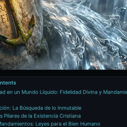
ontents
dad en un Mundo Líquido: Fidelidad Divina y Mandami
ción: La Búsqueda de lo Inmutable
s Pilares de la Existencia Cristiana
Mandamientos: Leyes para el Bien Humano