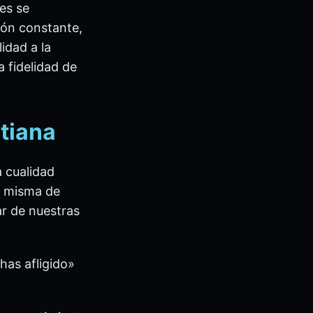
les se
ión constante,
idad a la
a fidelidad de
stiana
a cualidad
ma misma de
ar de nuestras
has afligido»